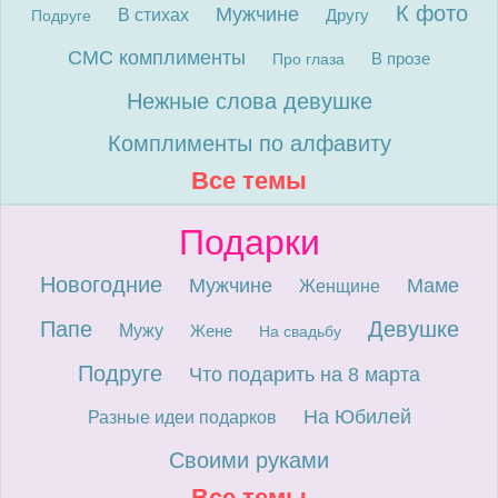
К фото
Мужчине
В стихах
Другу
Подруге
СМС комплименты
В прозе
Про глаза
Нежные слова девушке
Комплименты по алфавиту
Все темы
Подарки
Новогодние
Мужчине
Маме
Женщине
Папе
Девушке
Мужу
Жене
На свадьбу
Подруге
Что подарить на 8 марта
На Юбилей
Разные идеи подарков
Своими руками
Все темы