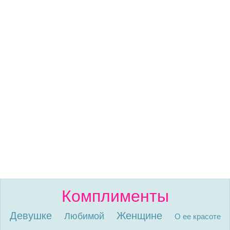
Комплименты
Девушке
Женщине
Любимой
О ее красоте