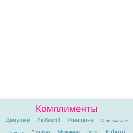
Комплименты
Девушке
Женщине
Любимой
О ее красоте
К фото
Мужчине
В стихах
Другу
Подруге