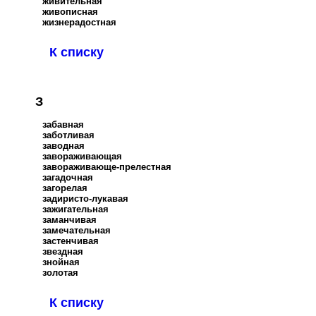
живительная
живописная
жизнерадостная
К списку
З
забавная
заботливая
заводная
завораживающая
завораживающе-прелестная
загадочная
загорелая
задиристо-лукавая
зажигательная
заманчивая
замечательная
застенчивая
звездная
знойная
золотая
К списку