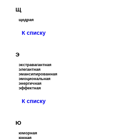
Щ
щедрая
К списку
Э
экстравагантная
элегантная
эмансипированная
эмоциональная
энергичная
эффектная
К списку
Ю
юморная
юнная