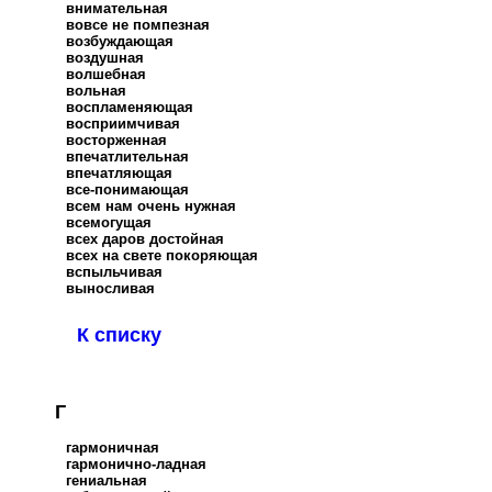
внимательная
вовсе не помпезная
возбуждающая
воздушная
волшебная
вольная
воспламеняющая
восприимчивая
восторженная
впечатлительная
впечатляющая
все-понимающая
всем нам очень нужная
всемогущая
всех даров достойная
всех на свете покоряющая
вспыльчивая
выносливая
К списку
Г
гармоничная
гармонично-ладная
гениальная