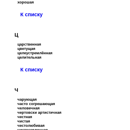
хорошая
К списку
Ц
царственная
цветущая
целеустремлённая
целительная
К списку
Ч
чарующая
часто согрешающая
человечная
чертовски артистичная
честная
чистая
честолюбивая
чистосердечная