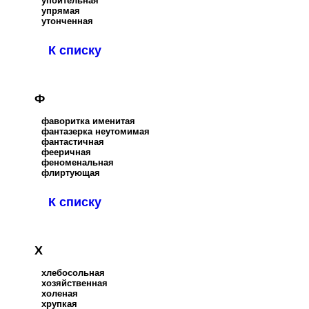
упоительная
упрямая
утонченная
К списку
Ф
фаворитка именитая
фантазерка неутомимая
фантастичная
фееричная
феноменальная
флиртующая
К списку
Х
хлебосольная
хозяйственная
холеная
хрупкая