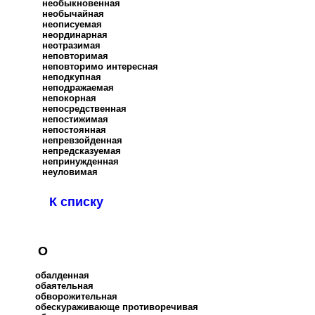
необыкновенная
необычайная
неописуемая
неординарная
неотразимая
неповторимая
неповторимо интересная
неподкупная
неподражаемая
непокорная
непосредственная
непостижимая
непостоянная
непревзойденная
непредсказуемая
непринужденная
неуловимая
К списку
О
обалденная
обаятельная
обворожительная
обескураживающе противоречивая