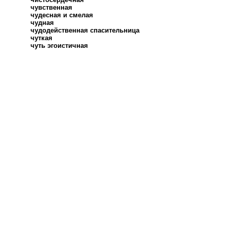
чувственная
чудесная и смелая
чудная
чудодейственная спасительница
чуткая
чуть эгоистичная