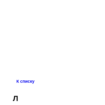
К списку
Л