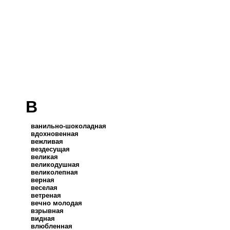
В
ванильно-шоколадная
вдохновенная
вежливая
вездесущая
великая
великодушная
великолепная
верная
веселая
ветреная
вечно молодая
взрывная
видная
влюбленная