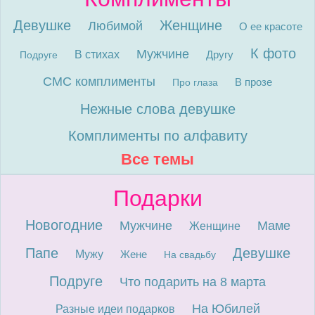
Девушке
Женщине
Любимой
О ее красоте
К фото
Мужчине
В стихах
Другу
Подруге
СМС комплименты
В прозе
Про глаза
Нежные слова девушке
Комплименты по алфавиту
Все темы
Подарки
Новогодние
Мужчине
Маме
Женщине
Папе
Девушке
Мужу
Жене
На свадьбу
Подруге
Что подарить на 8 марта
На Юбилей
Разные идеи подарков