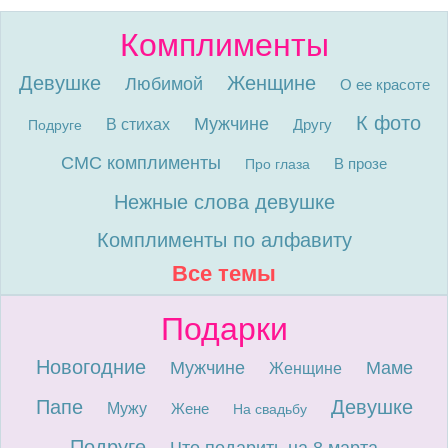
Комплименты
Девушке
Женщине
Любимой
О ее красоте
К фото
Мужчине
В стихах
Другу
Подруге
СМС комплименты
В прозе
Про глаза
Нежные слова девушке
Комплименты по алфавиту
Все темы
Подарки
Новогодние
Мужчине
Маме
Женщине
Папе
Девушке
Мужу
Жене
На свадьбу
Подруге