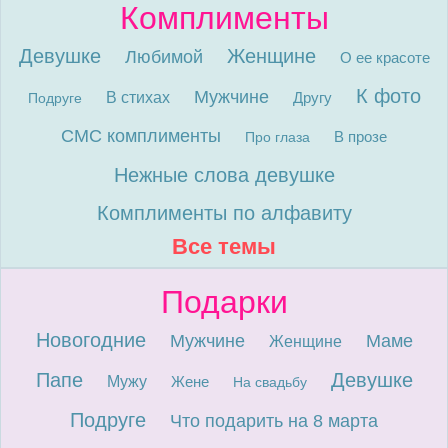
Комплименты
Девушке
Женщине
Любимой
О ее красоте
К фото
Мужчине
В стихах
Другу
Подруге
СМС комплименты
В прозе
Про глаза
Нежные слова девушке
Комплименты по алфавиту
Все темы
Подарки
Новогодние
Мужчине
Маме
Женщине
Папе
Девушке
Мужу
Жене
На свадьбу
Подруге
Что подарить на 8 марта