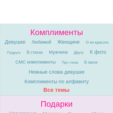
Комплименты
Девушке
Женщине
Любимой
О ее красоте
К фото
Мужчине
В стихах
Другу
Подруге
СМС комплименты
В прозе
Про глаза
Нежные слова девушке
Комплименты по алфавиту
Все темы
Подарки