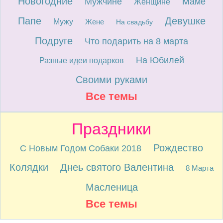
Новогодние
Мужчине
Маме
Женщине
Папе
Девушке
Мужу
Жене
На свадьбу
Подруге
Что подарить на 8 марта
На Юбилей
Разные идеи подарков
Своими руками
Все темы
Праздники
Рождество
С Новым Годом Собаки 2018
Колядки
Днеь святого Валентина
8 Марта
Масленица
Все темы