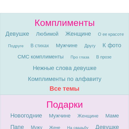
Комплименты
Девушке
Женщине
Любимой
О ее красоте
К фото
Мужчине
В стихах
Другу
Подруге
СМС комплименты
В прозе
Про глаза
Нежные слова девушке
Комплименты по алфавиту
Все темы
Подарки
Новогодние
Мужчине
Маме
Женщине
Папе
Девушке
Мужу
Жене
На свадьбу