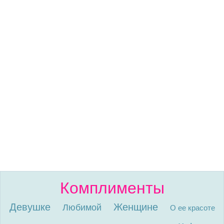
Комплименты
Девушке
Женщине
Любимой
О ее красоте