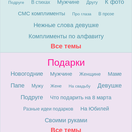
К фото
Мужчине
В стихах
Другу
Подруге
СМС комплименты
В прозе
Про глаза
Нежные слова девушке
Комплименты по алфавиту
Все темы
Подарки
Новогодние
Мужчине
Маме
Женщине
Папе
Девушке
Мужу
Жене
На свадьбу
Подруге
Что подарить на 8 марта
На Юбилей
Разные идеи подарков
Своими руками
Все темы