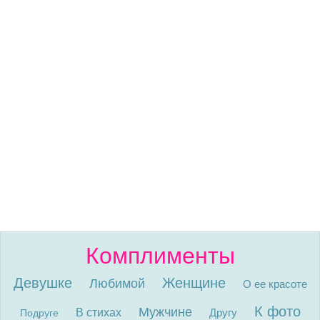
Комплименты
Девушке
Женщине
Любимой
О ее красоте
К фото
Мужчине
В стихах
Другу
Подруге