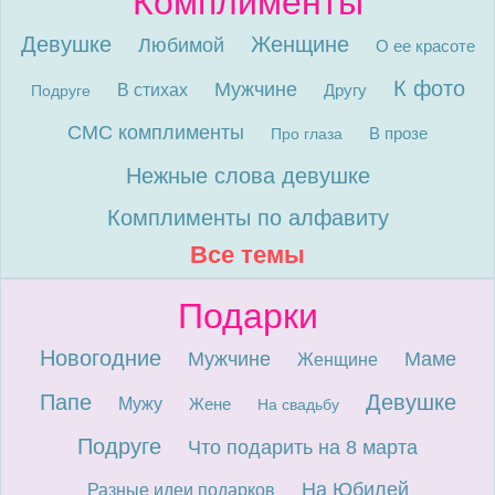
Комплименты
Девушке
Женщине
Любимой
О ее красоте
К фото
Мужчине
В стихах
Другу
Подруге
СМС комплименты
В прозе
Про глаза
Нежные слова девушке
Комплименты по алфавиту
Все темы
Подарки
Новогодние
Мужчине
Маме
Женщине
Папе
Девушке
Мужу
Жене
На свадьбу
Подруге
Что подарить на 8 марта
На Юбилей
Разные идеи подарков