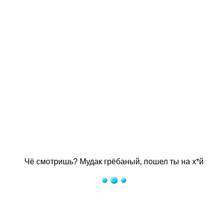
Чё смотришь? Мудак грёбаный, пошел ты на х*й