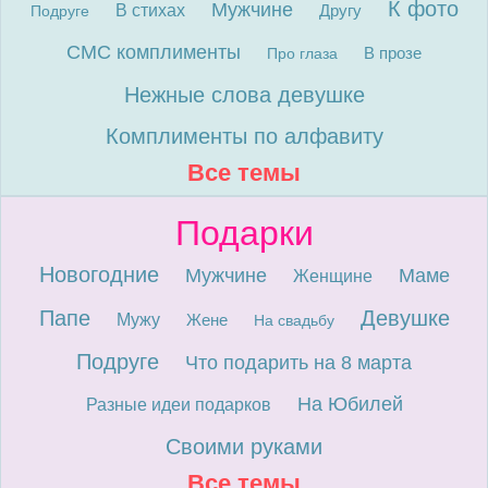
К фото
Мужчине
В стихах
Другу
Подруге
СМС комплименты
В прозе
Про глаза
Нежные слова девушке
Комплименты по алфавиту
Все темы
Подарки
Новогодние
Мужчине
Маме
Женщине
Папе
Девушке
Мужу
Жене
На свадьбу
Подруге
Что подарить на 8 марта
На Юбилей
Разные идеи подарков
Своими руками
Все темы