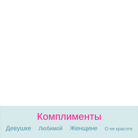
Комплименты
Девушке
Женщине
Любимой
О ее красоте