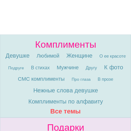
Комплименты
Девушке
Женщине
Любимой
О ее красоте
К фото
Мужчине
В стихах
Другу
Подруге
СМС комплименты
В прозе
Про глаза
Нежные слова девушке
Комплименты по алфавиту
Все темы
Подарки