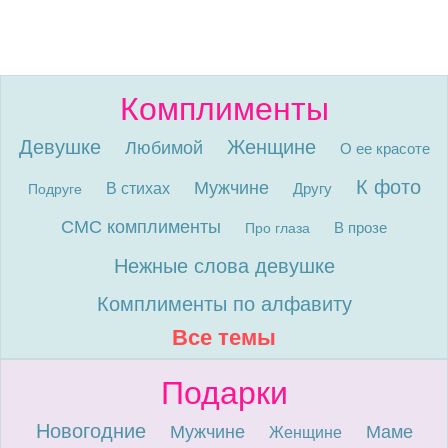
Комплименты
Девушке
Женщине
Любимой
О ее красоте
К фото
Мужчине
В стихах
Другу
Подруге
СМС комплименты
В прозе
Про глаза
Нежные слова девушке
Комплименты по алфавиту
Все темы
Подарки
Новогодние
Мужчине
Маме
Женщине