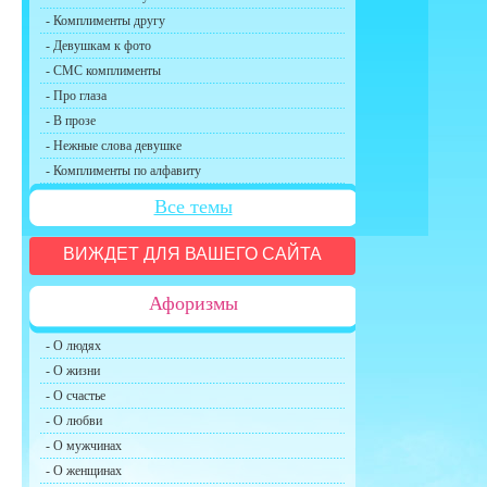
- Комплименты другу
- Девушкам к фото
- СМС комплименты
- Про глаза
- В прозе
- Нежные слова девушке
- Комплименты по алфавиту
Все темы
ВИЖДЕТ ДЛЯ ВАШЕГО САЙТА
Афоризмы
- О людях
- О жизни
- О счастье
- О любви
- О мужчинах
- О женщинах