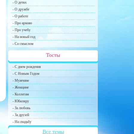
- О детях
- О дружбе
- О работе
- Про армию
- Про учебу
- На новый год
- Со смыслом
Тосты
- С днем рождения
- С Новым Годом
- Мужчине
- Женщине
- Коллегам
- Юбиляру
- За любовь
- За друзей
- На свадьбу
Все темы