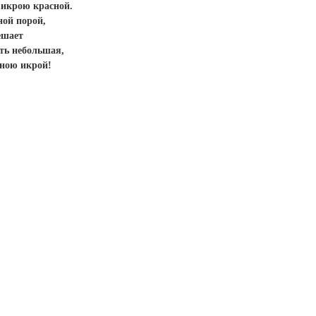
 икрою красной.
ной порой,
ешает
ть небольшая,
сною икрой!