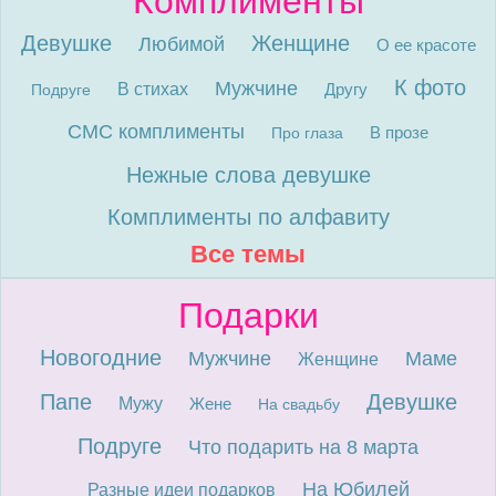
Комплименты
Девушке
Женщине
Любимой
О ее красоте
К фото
Мужчине
В стихах
Другу
Подруге
СМС комплименты
В прозе
Про глаза
Нежные слова девушке
Комплименты по алфавиту
Все темы
Подарки
Новогодние
Мужчине
Маме
Женщине
Папе
Девушке
Мужу
Жене
На свадьбу
Подруге
Что подарить на 8 марта
На Юбилей
Разные идеи подарков