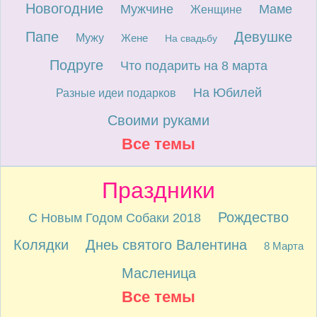
Новогодние
Мужчине
Маме
Женщине
Папе
Девушке
Мужу
Жене
На свадьбу
Подруге
Что подарить на 8 марта
На Юбилей
Разные идеи подарков
Своими руками
Все темы
Праздники
Рождество
С Новым Годом Собаки 2018
Колядки
Днеь святого Валентина
8 Марта
Масленица
Все темы