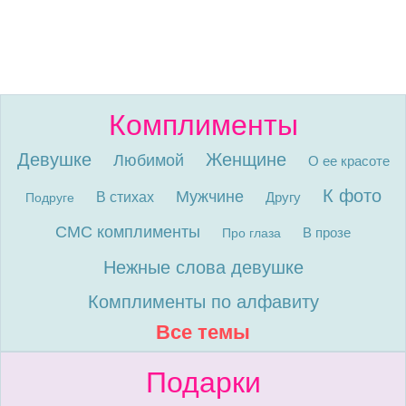
Комплименты
Девушке
Женщине
Любимой
О ее красоте
К фото
Мужчине
В стихах
Другу
Подруге
СМС комплименты
В прозе
Про глаза
Нежные слова девушке
Комплименты по алфавиту
Все темы
Подарки