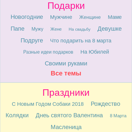
Подарки
Новогодние
Мужчине
Маме
Женщине
Папе
Девушке
Мужу
Жене
На свадьбу
Подруге
Что подарить на 8 марта
На Юбилей
Разные идеи подарков
Своими руками
Все темы
Праздники
Рождество
С Новым Годом Собаки 2018
Колядки
Днеь святого Валентина
8 Марта
Масленица