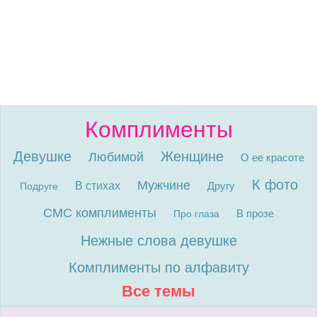
Комплименты
Девушке
Женщине
Любимой
О ее красоте
К фото
Мужчине
В стихах
Другу
Подруге
СМС комплименты
В прозе
Про глаза
Нежные слова девушке
Комплименты по алфавиту
Все темы