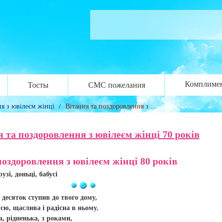
Комплиме
Тосты
СМС пожелания
ня з ювілеєм жінці
/
Вітання та поздоровлення з ...
 та поздоровлення з ювілеєм жінці 70 років
поздоровлення з ювілеєм жінці 80 років
узі, доньці, бабусі
десяток ступив до твого дому,
сю, щаслива і радісна в ньому.
, рідненька, з роками,