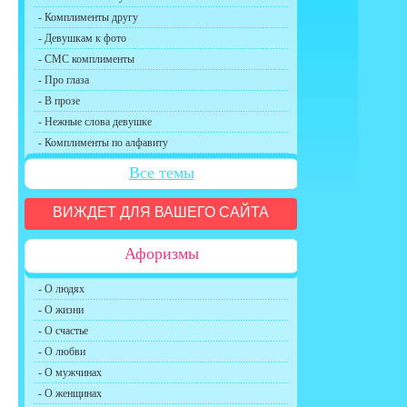
- Комплименты другу
- Девушкам к фото
- СМС комплименты
- Про глаза
- В прозе
- Нежные слова девушке
- Комплименты по алфавиту
Все темы
ВИЖДЕТ ДЛЯ ВАШЕГО САЙТА
Афоризмы
- О людях
- О жизни
- О счастье
- О любви
- О мужчинах
- О женщинах