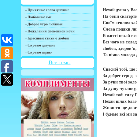
Нехай душа у Вас 
-
Приятные слова
девушке
На білій скатертин
-
Любовные смс
Своїм теплом хай
-
Доброе утро
любимая
Слова подяки лин
-
Пожелания спокойной ночи
В житті нехай все
-
Красивые стихи о любви
Без чого не скла
-
Скучаю
девушке
Любов, здоров’я,
-
Скучаю
парню
Та вічно молода 
Все темы
Спасибі тобі, що 
За добреє серце, з
За руки твої золо
За душу чутливу,
Нехай тобі силу 
Нехай шлях благо
Живи ти ще довго,
І будемо всі ми за