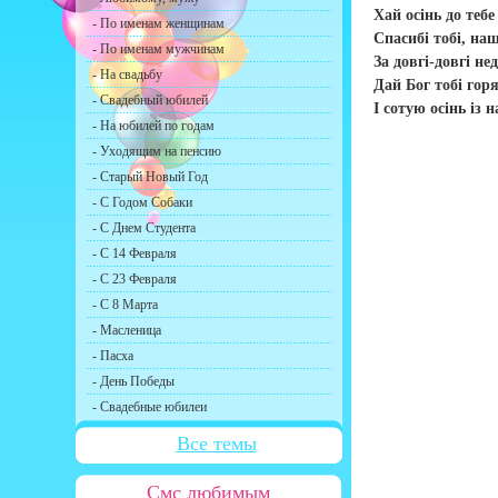
Хай осінь до теб
- По именам женщинам
Спасибі тобі, наш
- По именам мужчинам
За довгі-довгі нед
- На свадьбу
Дай Бог тобі горя
- Свадебный юбилей
І сотую осінь із 
- На юбилей по годам
- Уходящим на пенсию
- Старый Новый Год
- С Годом Собаки
- С Днем Студента
- С 14 Февраля
- С 23 Февраля
- С 8 Марта
- Масленица
- Пасха
- День Победы
- Свадебные юбилеи
Все темы
Смс любимым