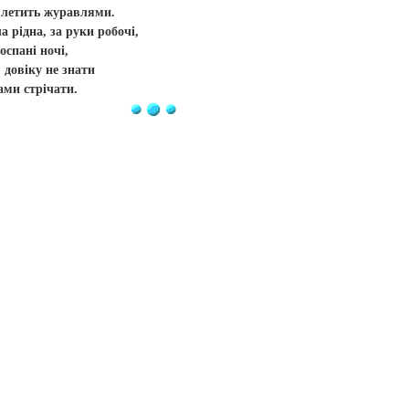
е летить журавлями.
а рідна, за руки робочі,
оспані ночі,
 довіку не знати
нами стрічати.