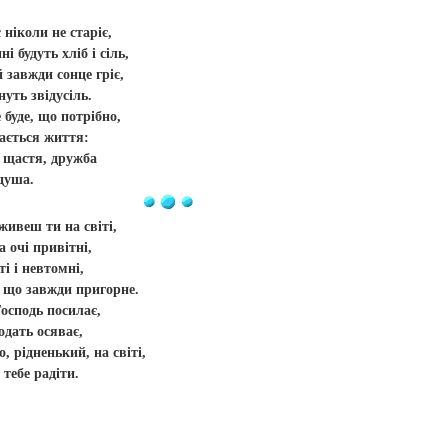
ніколи не старіє,
і будуть хліб і сіль,
 завжди сонце гріє,
уть звідусіль.
 буде, що потрібно,
дається життя:
 щастя, дружба
душа.
живеш ти на світі,
а очі привітні,
ті і невтомні,
 що завжди пригорне.
Господь посилає,
дать осяває,
 рідненький, на світі,
 тебе радіти.