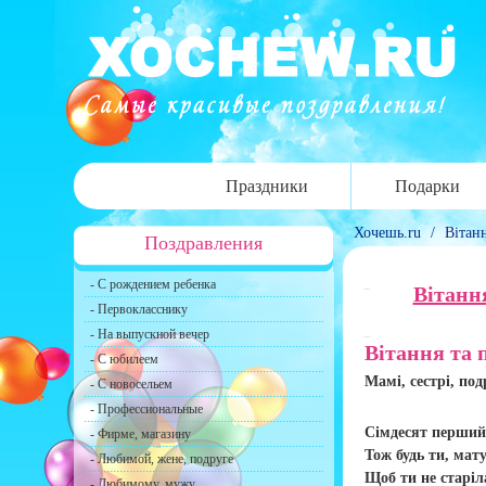
Праздники
Подарки
Хочешь.ru
/
Вітан
Поздравления
- С рождением ребенка
Вітання
- Первокласснику
- На выпускной вечер
Вітання та 
- С юбилеем
Мамі, сестрі, подр
- С новосельем
- Профессиональные
Сімдесят перший 
- Фирме, магазину
Тож будь ти, мату
- Любимой, жене, подруге
Щоб ти не старіла
- Любимому, мужу