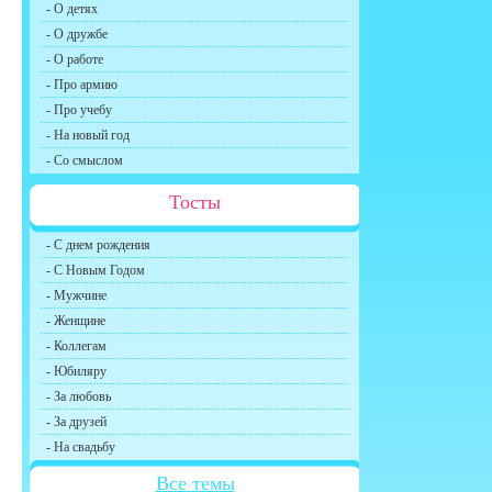
- О детях
- О дружбе
- О работе
- Про армию
- Про учебу
- На новый год
- Со смыслом
Тосты
- С днем рождения
- С Новым Годом
- Мужчине
- Женщине
- Коллегам
- Юбиляру
- За любовь
- За друзей
- На свадьбу
Все темы