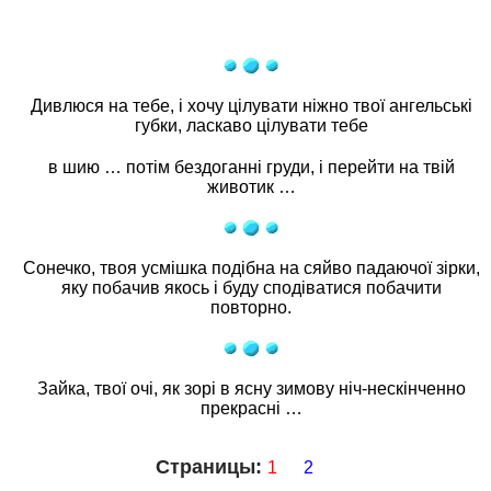
Дивлюся на тебе, і хочу цілувати ніжно твої ангельські
губки, ласкаво цілувати тебе
в шию … потім бездоганні груди, і перейти на твій
животик …
Сонечко, твоя усмішка подібна на сяйво падаючої зірки,
яку побачив якось і буду сподіватися побачити
повторно.
Зайка, твої очі, як зорі в ясну зимову ніч-нескінченно
прекрасні …
Страницы:
1
2