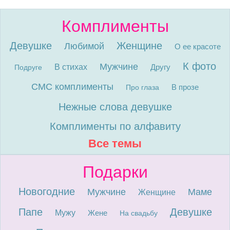
Комплименты
Девушке
Женщине
Любимой
О ее красоте
К фото
Мужчине
В стихах
Другу
Подруге
СМС комплименты
В прозе
Про глаза
Нежные слова девушке
Комплименты по алфавиту
Все темы
Подарки
Новогодние
Мужчине
Маме
Женщине
Папе
Девушке
Мужу
Жене
На свадьбу