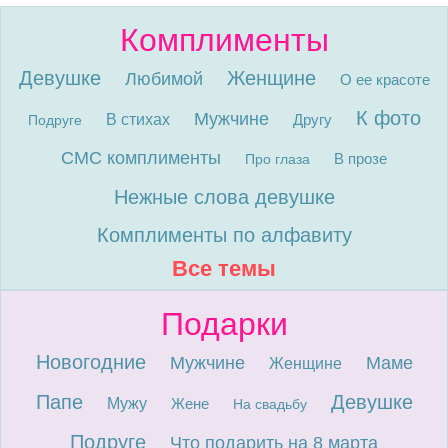
Комплименты
Девушке
Женщине
Любимой
О ее красоте
К фото
Мужчине
В стихах
Другу
Подруге
СМС комплименты
В прозе
Про глаза
Нежные слова девушке
Комплименты по алфавиту
Все темы
Подарки
Новогодние
Мужчине
Маме
Женщине
Папе
Девушке
Мужу
Жене
На свадьбу
Подруге
Что подарить на 8 марта