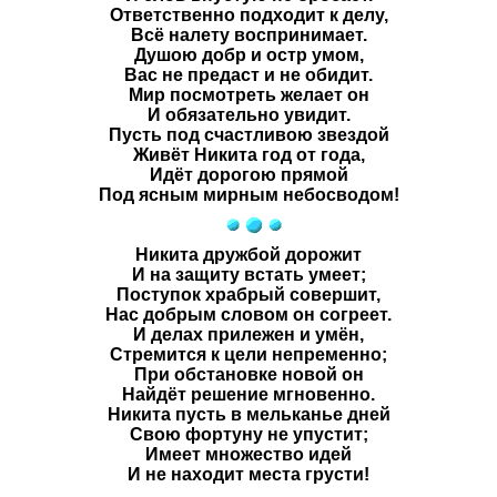
Ответственно подходит к делу,
Всё налету воспринимает.
Душою добр и остр умом,
Вас не предаст и не обидит.
Мир посмотреть желает он
И обязательно увидит.
Пусть под счастливою звездой
Живёт
Никита
год от года,
Идёт дорогою прямой
Под ясным мирным небосводом!
Никита
дружбой дорожит
И на защиту встать умеет;
Поступок храбрый совершит,
Нас добрым словом он согреет.
И делах прилежен и умён,
Стремится к цели непременно;
При обстановке новой он
Найдёт решение мгновенно.
Никита
пусть в мельканье дней
Свою фортуну не упустит;
Имеет множество идей
И не находит места грусти!