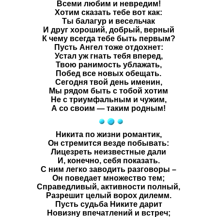
Всеми любим и невредим!
Хотим сказать тебе вот как:
Ты балагур и весельчак
И друг хороший, добрый, верный
К чему всегда тебе быть первым?
Пусть Ангел тоже отдохнет:
Устал уж гнать тебя вперед,
Твою ранимость ублажать,
Побед все новых обещать.
Сегодня твой день именин,
Мы рядом быть с тобой хотим
Не с триумфальным и чужим,
А со своим — таким родным!
Никита
по жизни романтик,
Он стремится везде побывать:
Лицезреть неизвестные дали
И, конечно, себя показать.
С ним легко заводить разговоры –
Он поведает множество тем;
Справедливый, активности полный,
Разрешит целый ворох дилемм.
Пусть судьба
Никите
дарит
Новизну впечатлений и встреч;