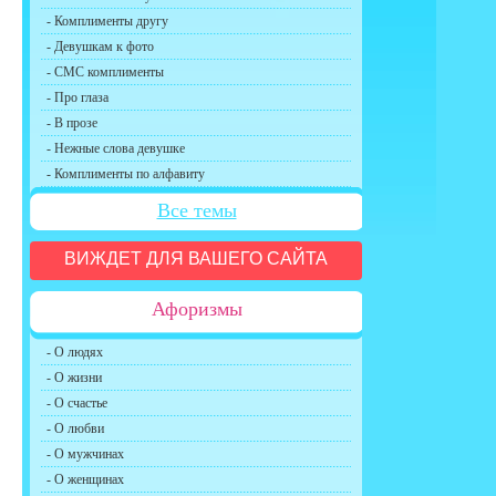
- Комплименты другу
- Девушкам к фото
- СМС комплименты
- Про глаза
- В прозе
- Нежные слова девушке
- Комплименты по алфавиту
Все темы
ВИЖДЕТ ДЛЯ ВАШЕГО САЙТА
Афоризмы
- О людях
- О жизни
- О счастье
- О любви
- О мужчинах
- О женщинах