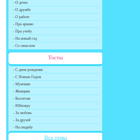
- О детях
- О дружбе
- О работе
- Про армию
- Про учебу
- На новый год
- Со смыслом
Тосты
- С днем рождения
- С Новым Годом
- Мужчине
- Женщине
- Коллегам
- Юбиляру
- За любовь
- За друзей
- На свадьбу
Все темы