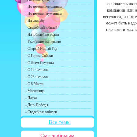
основательност
- По именам женщинам
компании или ж
- По именам мужчинам
веселости, и пот
- На свадьбу
может быть недо
- Свадебный юбилей
плечами и махне
- На юбилей по годам
- Уходящим на пенсию
- Старый Новый Год
- С Годом Собаки
- С Днем Студента
- С 14 Февраля
- С 23 Февраля
- С 8 Марта
- Масленица
- Пасха
- День Победы
- Свадебные юбилеи
Все темы
Смс любимым