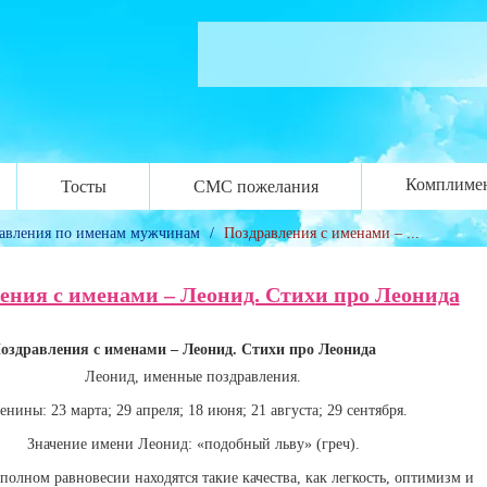
Комплиме
Тосты
СМС пожелания
авления по именам мужчинам
/
Поздравления с именами – ...
ения с именами – Леонид. Стихи про Леонида
оздравления с именами – Леонид. Стихи про Леонида
Леонид, именные поздравления.
нины: 23 марта; 29 апреля; 18 июня; 21 августа; 29 сентября.
Значение имени Леонид: «подобный льву» (греч).
полном равновесии находятся такие качества, как легкость, оптимизм и