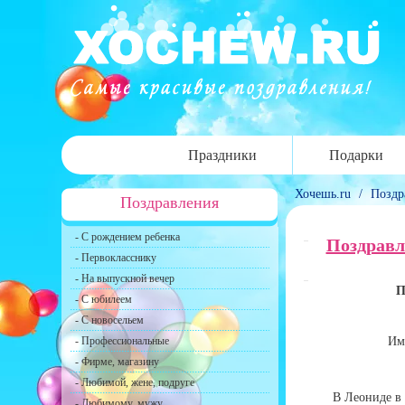
Праздники
Подарки
Хочешь.ru
/
Поздр
Поздравления
- С рождением ребенка
Поздравл
- Первокласснику
- На выпускной вечер
П
- С юбилеем
- С новосельем
- Профессиональные
Име
- Фирме, магазину
- Любимой, жене, подруге
В Леониде в 
- Любимому, мужу