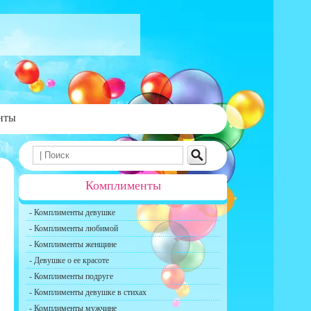
нты
Комплименты
- Комплименты девушке
- Комплименты любимой
- Комплименты женщине
- Девушке о ее красоте
- Комплименты подруге
- Комплименты девушке в стихах
- Комплименты мужчине