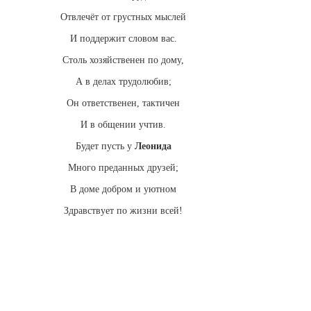
Отвлечёт от грустных мыслей
И поддержит словом вас.
Столь хозяйственен по дому,
А в делах трудолюбив;
Он ответственен, тактичен
И в общении учтив.
Будет пусть у
Леонид
а
Много преданных друзей;
В доме добром и уютном
Здравствует по жизни всей!