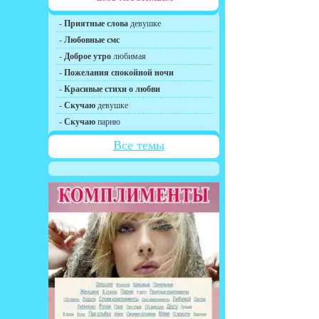
-
Приятные слова
девушке
-
Любовные смс
-
Доброе утро
любимая
-
Пожелания спокойной ночи
-
Красивые стихи о любви
-
Скучаю
девушке
-
Скучаю
парню
Все темы