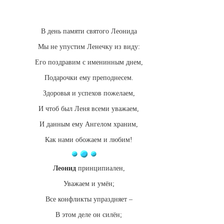
В день памяти святого Леонида
Мы не упустим Ленечку из виду:
Его поздравим с именинным днем,
Подарочки ему преподнесем.
Здоровья и успехов пожелаем,
И чтоб был Леня всеми уважаем,
И данным ему Ангелом храним,
Как нами обожаем и любим!
Леонид
принципиален,
Уважаем и умён;
Все конфликты упраздняет –
В этом деле он силён;