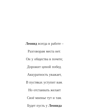
Леонид
всегда в работе –
Разговорам места нет.
Он у общества в почете;
Дорожит ценой побед.
Аккуратность уважает,
В пустяках уступит вам.
Но отстаивать желает
Своё мненье тут и там.
Будет пусть у
Леонид
а