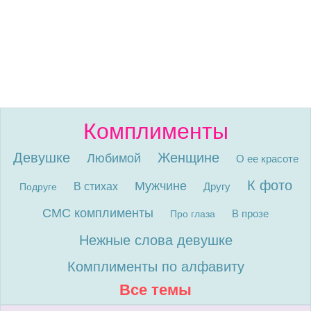
Комплименты
Девушке
Женщине
Любимой
О ее красоте
К фото
Мужчине
В стихах
Другу
Подруге
СМС комплименты
В прозе
Про глаза
Нежные слова девушке
Комплименты по алфавиту
Все темы