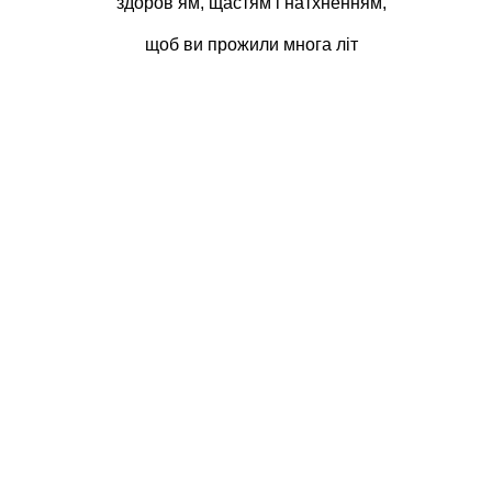
здоров’ям, щастям і натхненням,
щоб ви прожили многа літ