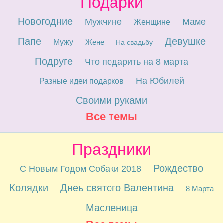
Подарки
Новогодние
Мужчине
Маме
Женщине
Папе
Девушке
Мужу
Жене
На свадьбу
Подруге
Что подарить на 8 марта
На Юбилей
Разные идеи подарков
Своими руками
Все темы
Праздники
Рождество
С Новым Годом Собаки 2018
Колядки
Днеь святого Валентина
8 Марта
Масленица