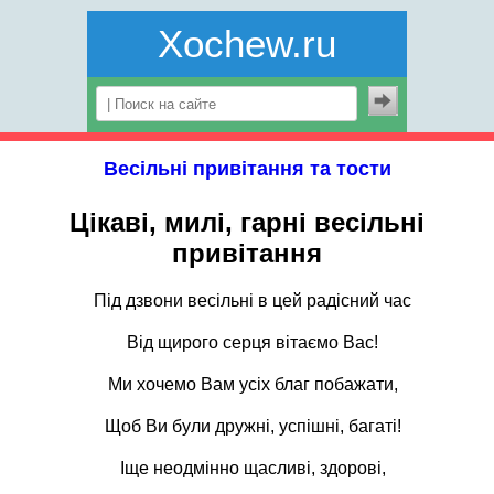
Xochew.ru
Весільні привітання та тости
Цікаві, милі, гарні весільні
привітання
Під дзвони весільні в цей радісний час
Від щирого серця вітаємо Вас!
Ми хочемо Вам усіх благ побажати,
Щоб Ви були дружні, успішні, багаті!
Іще неодмінно щасливі, здорові,