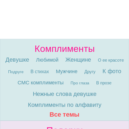
Комплименты
Девушке
Женщине
Любимой
О ее красоте
К фото
Мужчине
В стихах
Другу
Подруге
СМС комплименты
В прозе
Про глаза
Нежные слова девушке
Комплименты по алфавиту
Все темы