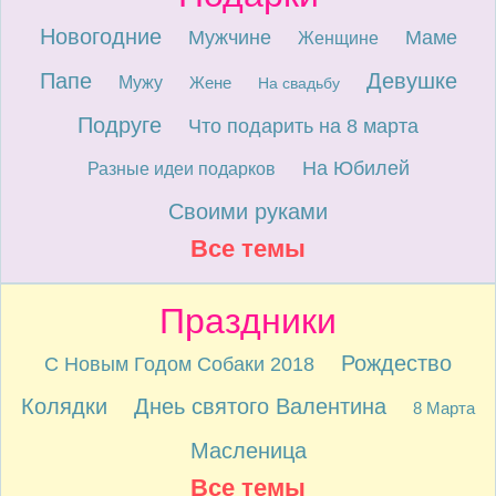
Новогодние
Мужчине
Маме
Женщине
Папе
Девушке
Мужу
Жене
На свадьбу
Подруге
Что подарить на 8 марта
На Юбилей
Разные идеи подарков
Своими руками
Все темы
Праздники
Рождество
С Новым Годом Собаки 2018
Колядки
Днеь святого Валентина
8 Марта
Масленица
Все темы