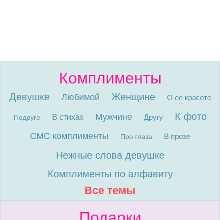
Комплименты
Девушке
Женщине
Любимой
О ее красоте
К фото
Мужчине
В стихах
Другу
Подруге
СМС комплименты
В прозе
Про глаза
Нежные слова девушке
Комплименты по алфавиту
Все темы
Подарки