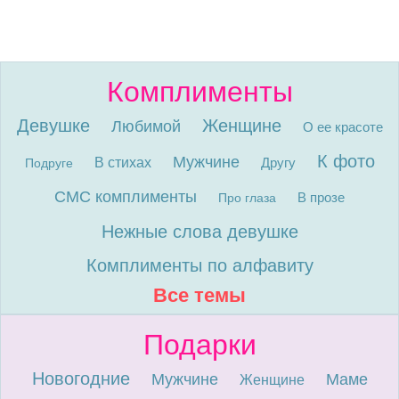
Комплименты
Девушке
Женщине
Любимой
О ее красоте
К фото
Мужчине
В стихах
Другу
Подруге
СМС комплименты
В прозе
Про глаза
Нежные слова девушке
Комплименты по алфавиту
Все темы
Подарки
Новогодние
Мужчине
Маме
Женщине